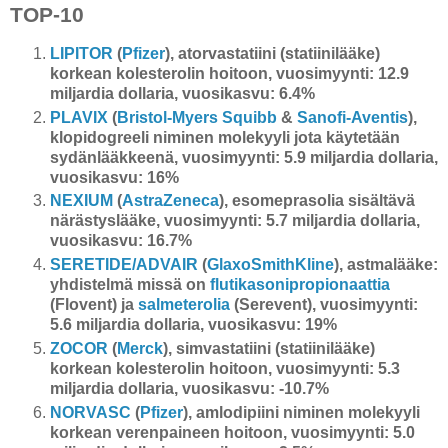
TOP-10
LIPITOR
(
Pfizer
), atorvastatiini (statiinilääke)
korkean kolesterolin hoitoon, vuosimyynti: 12.9
miljardia dollaria, vuosikasvu: 6.4%
PLAVIX
(
Bristol-Myers Squibb
&
Sanofi-Aventis
),
klopidogreeli niminen molekyyli jota käytetään
sydänlääkkeenä, vuosimyynti: 5.9 miljardia dollaria,
vuosikasvu: 16%
NEXIUM
(
AstraZeneca
), esomeprasolia sisältävä
närästyslääke, vuosimyynti: 5.7 miljardia dollaria,
vuosikasvu: 16.7%
SERETIDE/ADVAIR
(
GlaxoSmithKline
), astmalääke:
yhdistelmä missä on
flutikasonipropionaattia
(Flovent) ja
salmeterolia
(Serevent), vuosimyynti:
5.6 miljardia dollaria, vuosikasvu: 19%
ZOCOR
(
Merck
), simvastatiini (statiinilääke)
korkean kolesterolin hoitoon, vuosimyynti: 5.3
miljardia dollaria, vuosikasvu: -10.7%
NORVASC
(
Pfizer
), amlodipiini niminen molekyyli
korkean verenpaineen hoitoon, vuosimyynti: 5.0