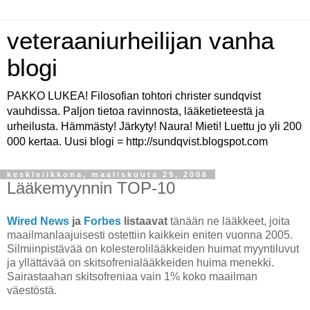
veteraaniurheilijan vanha
blogi
PAKKO LUKEA! Filosofian tohtori christer sundqvist
vauhdissa. Paljon tietoa ravinnosta, lääketieteestä ja
urheilusta. Hämmästy! Järkyty! Naura! Mieti! Luettu jo yli 200
000 kertaa. Uusi blogi = http://sundqvist.blogspot.com
keskiviikkona, maaliskuuta 29, 2006
Lääkemyynnin TOP-10
Wired News
ja
Forbes
listaavat
tänään ne lääkkeet, joita
maailmanlaajuisesti ostettiin kaikkein eniten vuonna 2005.
Silmiinpistävää on kolesterolilääkkeiden huimat myyntiluvut
ja yllättävää on skitsofrenialääkkeiden huima menekki.
Sairastaahan skitsofreniaa vain 1% koko maailman
väestöstä.