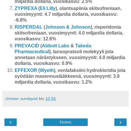
miljardia dollaria, vuosikasvu: 2.5%
ZYPREXA
(
Eli Lilly
), olantsapiinia skitsofreniaan,
vuosimyynti: 4.7 miljardia dollaria, vuosikasvu:
-6.8%
RISPERDAL
(
Johnson & Johnson
), risperidonia
skitsofreniaan, vuosimyynti: 4.0 miljardia dollaria,
vuosikasvu: 12.6%
PREVACID
(
Abbott Labs
&
Takeda
Pharmaceutical
), lansopratsoli molekyyli jota
annetaan närästykseen, vuosimyynti: 4.0 miljardia
dollaria, vuosikasvu: 0.9%
EFFEXOR
(
Wyeth
), venlafaksiini hydrokloridia jota
syödään masennuslääkkeenä, vuosimyynti: 3.8
miljardia dollaria, vuosikasvu: 1.2%
christer sundqvist
klo
10:55
‹
›
Etusivu