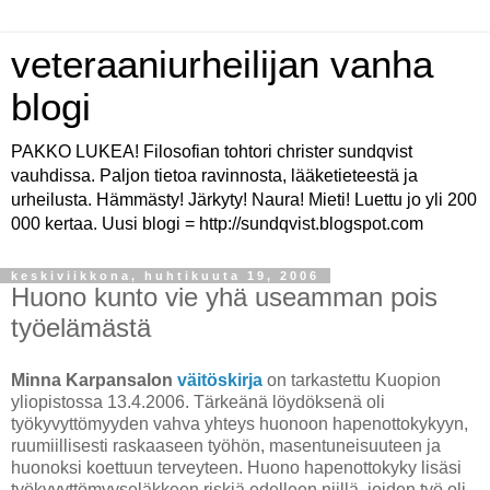
veteraaniurheilijan vanha
blogi
PAKKO LUKEA! Filosofian tohtori christer sundqvist
vauhdissa. Paljon tietoa ravinnosta, lääketieteestä ja
urheilusta. Hämmästy! Järkyty! Naura! Mieti! Luettu jo yli 200
000 kertaa. Uusi blogi = http://sundqvist.blogspot.com
keskiviikkona, huhtikuuta 19, 2006
Huono kunto vie yhä useamman pois
työelämästä
Minna Karpansalon
väitöskirja
on tarkastettu Kuopion
yliopistossa 13.4.2006. Tärkeänä löydöksenä oli
työkyvyttömyyden vahva yhteys huonoon hapenottokykyyn,
ruumiillisesti raskaaseen työhön, masentuneisuuteen ja
huonoksi koettuun terveyteen. Huono hapenottokyky lisäsi
työkyvyttömyyseläkkeen riskiä edelleen niillä, joiden työ oli