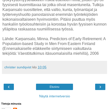
fyysisesti kuormittavaa tai jotka olivat masentuneita. Tutkija
Karpansalo suosittelee, että valtio, kunta, työnantajat ja
työterveyshuolto panostaisivat enemmän työntekijöiden
kokonaisvaltaiseen hyvinvointiin. Pitäisi puuttua myös
hankaliin työolosuhteisiin ja korostaa hyvän fyysisen kunnon
ylläpitoa raskaassa ruumiillisessa työssä.
Lähde: Karpansalo, Minna. Predictors of Early Retirement: A
Population-based Study in Men From Eastern Finland
(Ennenaikaiselle eläkkeelle siirtymiseen vaikuttavia
tekijöitä: Väestötutkimus itäsuomalaisilla miehillä), 2006
christer sundqvist
klo
10:05
‹
›
Etusivu
Näytä internetversio
Tietoja minusta