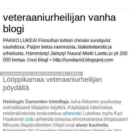
veteraaniurheilijan vanha
blogi
PAKKO LUKEA! Filosofian tohtori christer sundqvist
vauhdissa. Paljon tietoa ravinnosta, lääketieteestä ja
urheilusta. Hämmästy! Järkyty! Naura! Mieti! Luettu jo yli 200
000 kertaa. Uusi blogi = http://sundqvist.blogspot.com
perjantaina, huhtikuuta 28, 2006
Lööppikamaa veteraaniurheilijan
pöydältä
Helsingin Sanomien toimittaja
Juha Akkanen puolustaa
voimakkaasti lööppien käyttöä. Käykääpä lukemassa
mielenkiintoista keskustelua
aiheesta
! Lukekaa myös Kari
Haakanan
juttu
aiheesta omassa erinomaisessa blogissaan!
Minusta iltapäivälehtien lööpit ovat
aivan kauheita
.
Esimerkiksi Ilta-Sanomien tämänpäiväinen lööppi on aika