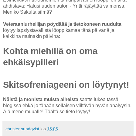
ahdistava: Halusi uuden auton - Yritti räjäyttää vaimonsa.
Menikö Sakulta silmä?
Veteraaniurheilijan pöydältä ja tietokoneen ruudulta
löytyy lapsiystävällistä lööppikamaa tänä päivänä ja
kaikkina muinakin päivinä:
Kohta miehillä on oma
ehkäisypilleri
Skitsofreniageeni on löytynyt!
Näistä ja monista muista aiheista
saatte lukea tässä
blogissa ehkä jo tänään sellaisen viiltävän hyvän analyysin.
Älä mene muualle! Täältä se tieto löytyy!
christer sundqvist
klo
15:03